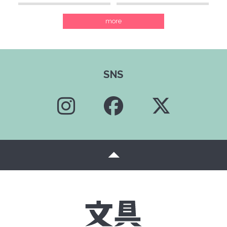
more
SNS