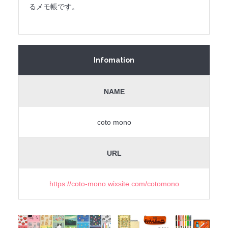
るメモ帳です。
Infomation
NAME
coto mono
URL
https://coto-mono.wixsite.com/cotomono