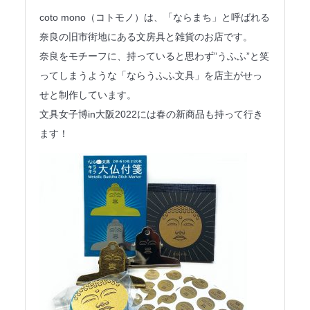
法人のみなさまへ
coto mono（コトモノ）は、「ならまち」と呼ばれる
奈良の旧市街地にある文房具と雑貨のお店です。
SHARE ME!
奈良をモチーフに、持っていると思わず”うふふ”と笑
ってしまうような「ならうふふ文具」を店主がせっ
せと制作しています。
文具女子博in大阪2022には春の新商品も持って行き
ます！