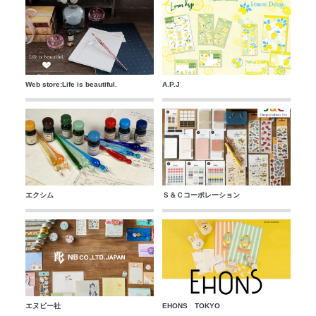
Web store:Life is beautiful.
A.P.J
エクシム
Ｓ＆Ｃコーポレーション
エヌビー社
EHONS TOKYO