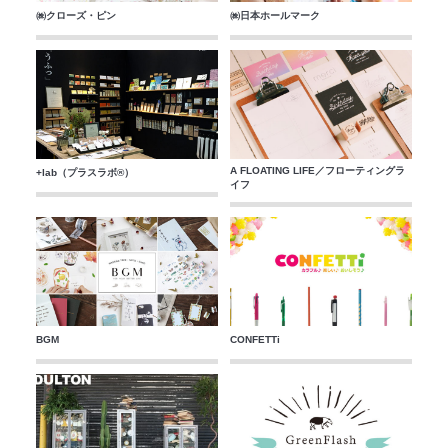
㈱クローズ・ピン
㈱日本ホールマーク
A FLOATING LIFE／フローティングラ
+lab（プラスラボ®）
イフ
BGM
CONFETTi