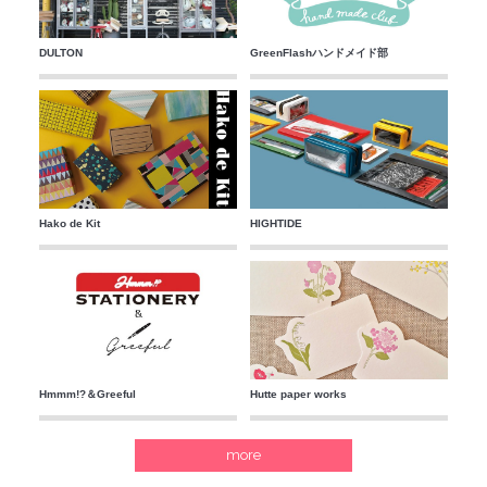
DULTON
GreenFlashハンドメイド部
Hako de Kit
HIGHTIDE
Hmmm!?＆Greeful
Hutte paper works
more