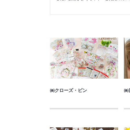
㈱クローズ・ピン
㈱