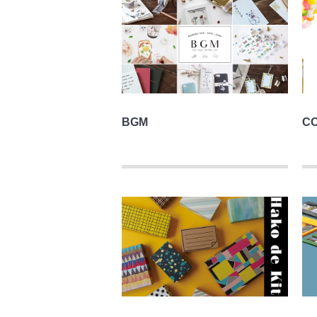
BGM
CO