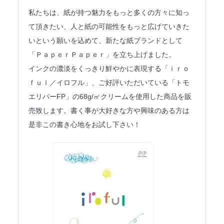
法人のみなさまへ
私たちは、紙が持つ魅力をもっと多くの方々に知っ
て頂きたい、人と紙の可能性をもっと広げていきた
SHARE ME!
いという願いを込めて、新たな紙ブランドとして
「ＰａｐｅｒＰａｐｅｒ」を立ち上げました。
インクの濃淡をくっきり鮮やかに表現する「ｉｒｏ
ｆｕｌ／イロフル」、ご好評いただいている「トモ
エリバーFP」の68g/㎡クリームを使用した商品を販
売致します。書く事が大好きな方や興味のある方は
是非この書き心地をお試し下さい！