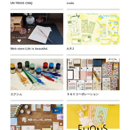
UN TROIS CINQ
irodo
Web store:Life is beautiful.
A.P.J
エクシム
Ｓ＆Ｃコーポレーション